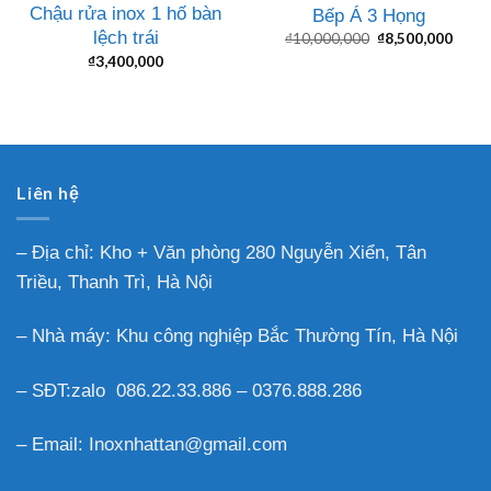
Chậu rửa inox 1 hố bàn
Bếp Á 3 Họng
lệch trái
Giá
Giá
₫
10,000,000
₫
8,500,000
gốc
hiện
₫
3,400,000
là:
tại
₫10,000,000.
là:
₫8,50
Liên hệ
– Địa chỉ: Kho + Văn phòng 280 Nguyễn Xiển, Tân
Triều, Thanh Trì, Hà Nội
– Nhà máy: Khu công nghiệp Bắc Thường Tín, Hà Nội
– SĐT:zalo 086.22.33.886 – 0376.888.286
– Email: Inoxnhattan@gmail.com