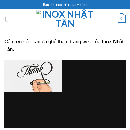
Skip
Bàn ghế inox giá rẻ tại Hà Nội
to
content
0
Cảm ơn các bạn đã ghé thăm trang web của
Inox Nhật
Tân.